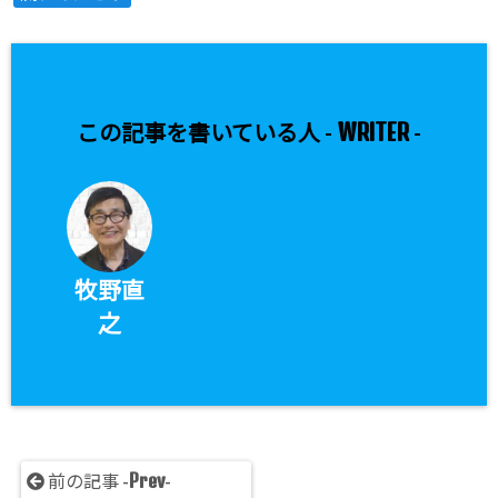
ndefined ar
ray key "Twi
tter" in
/ho
me/xs2020j
WRITER
この記事を書いている人 -
-
une/xn--z8j
0ee7531afs
5a.net/publ
ic_html/wp-
牧野直
content/plu
之
gins/sns-co
unt-cache/s
ns-count-c
ache.php
o
n line
2897
Prev
前の記事 -
-