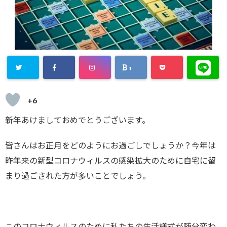
1
Warning
: U
+6
ndefined ar
ray key "Twi
新年あけましておめでとうございます。
tter" in
/ho
皆さんはお正月をどのようにお過ごしでしょうか？今年は
me/xs2020j
昨年来の新型コロナウィルスの感染拡大のために自宅に留
une/xn--z8j
まり過ごされた方が多いことでしょう。
0ee7531afs
5a.net/publ
ic_html/wp-
このコロナウィルスのために私たちの生活様式が随分変わ