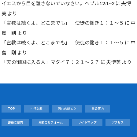
イエスから目を離さないでいなさい。ヘブル12:1~2
に
夫博
美
より
「宣教は続くよ、どこまでも」 使徒の働き１：１～５
に
中
島 剛
より
「宣教は続くよ、どこまでも」 使徒の働き１：１～５
に
中
島 剛
より
「天の御国に入る人」マタイ７：２１～２７
に
夫博美
より
TOP
礼拝説教
流れのほとり
集会案内
書籍ご案内
お問合せフォーム
サイトマップ
アクセス