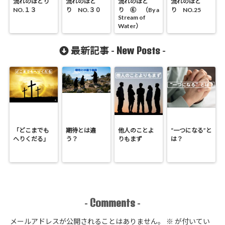
流れのほとり
流れのほと
流れのほと
流れのほと
NO.１３
り NO.３０
り ⑥ （By a
り NO.25
Stream of
Water）
New Posts
最新記事 -
-
「どこまでも
期待とは違
他人のことよ
“一つになる”と
へりくだる」
う？
りもまず
は？
Comments
-
-
メールアドレスが公開されることはありません。
※
が付いてい