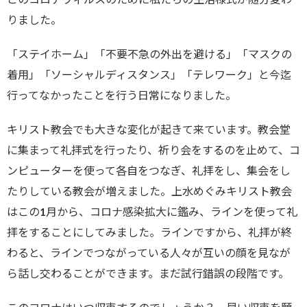
content/plu
りました。
gins/sns-co
unt-cache/s
「ステイホーム」「不要不急の外出を避ける」「マスクの
ns-count-c
着用」「ソーシャルディスタンス」「テレワーク」と今迄
行ってなかったことを行う日常になりました。
ache.php
o
n line
2897
キリスト教会でも大きな変化が起きて来ています。教会堂
に集まって礼拝式を行ったり、祈り会をするのを止めて、コ
ンピューターを使って各自をつなぎ、礼拝をし、集会をし
たりしている教会が増えました。上水めぐみキリスト教会
はこの1月から、コロナ感染拡大に鑑み、ラインを使って礼
拝をすることにしてみました。ラインですから、礼拝が終
わると、ラインでつながっている人々が互いの顔を見なが
ら話し交わることができます。まだ試行錯誤の段階です。