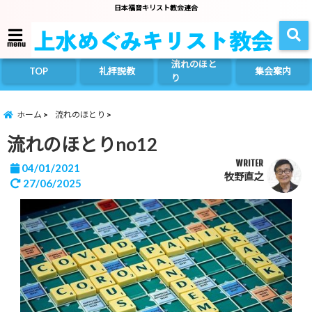
日本福音キリスト教会連合
menu
流れのほと
TOP
礼拝説教
集会案内
り
ホーム
流れのほとり
流れのほとりno12
WRITER
04/01/2021
牧野直之
27/06/2025