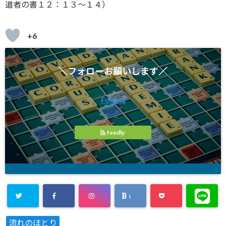
道者の書１２：１３～１４）
+6
＼フォローお願いします／
Follow
feedly
1
Warning
: U
流れのほとり