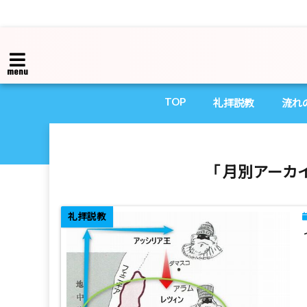
menu
TOP
礼拝説教
流れ
「 月別アーカイ
礼拝説教