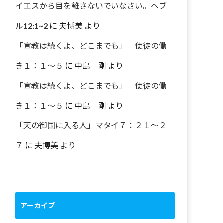
イエスから目を離さないでいなさい。ヘブ
ル12:1~2
に
夫博美
より
「宣教は続くよ、どこまでも」 使徒の働
き１：１～５
に
中島 剛
より
「宣教は続くよ、どこまでも」 使徒の働
き１：１～５
に
中島 剛
より
「天の御国に入る人」マタイ７：２１～２
７
に
夫博美
より
アーカイブ