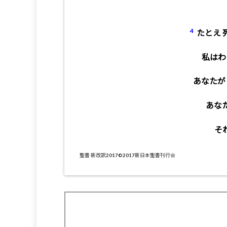
4
たとえ 
私はわ
あなたが
あな
そ
聖書 新改訳2017©2017新日本聖書刊行会