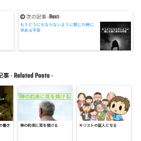
Next
次の記事 -
-
もうどうにもならないように感じた時に
求める平安
Related Posts
事 -
-
の働き
神の約束に耳を傾ける
キリストの証人となる