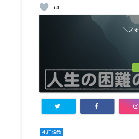
+4
＼フォ
礼拝説教