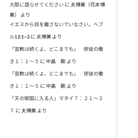
大胆に語らせてください
に
夫博美（花本博
美）
より
イエスから目を離さないでいなさい。ヘブ
ル12:1~2
に
夫博美
より
「宣教は続くよ、どこまでも」 使徒の働
き１：１～５
に
中島 剛
より
「宣教は続くよ、どこまでも」 使徒の働
き１：１～５
に
中島 剛
より
「天の御国に入る人」マタイ７：２１～２
７
に
夫博美
より