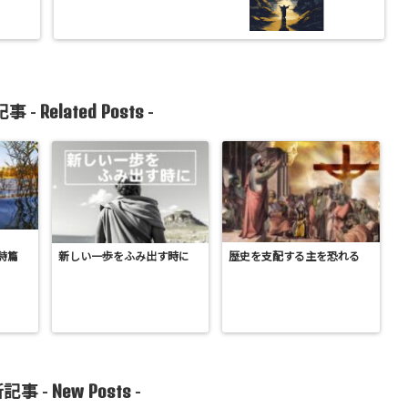
Related Posts
事 -
-
詩篇
新しい一歩をふみ出す時に
歴史を支配する主を恐れる
New Posts
記事 -
-