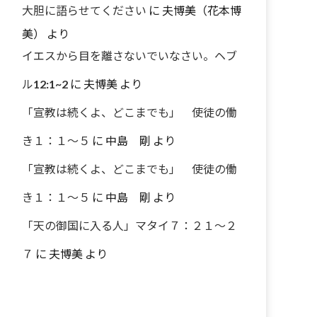
大胆に語らせてください
に
夫博美（花本博
美）
より
イエスから目を離さないでいなさい。ヘブ
ル12:1~2
に
夫博美
より
「宣教は続くよ、どこまでも」 使徒の働
き１：１～５
に
中島 剛
より
「宣教は続くよ、どこまでも」 使徒の働
き１：１～５
に
中島 剛
より
「天の御国に入る人」マタイ７：２１～２
７
に
夫博美
より