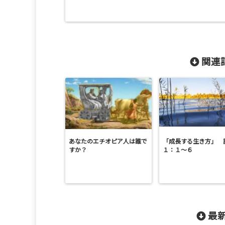
関連記
あなたのエチオピア人は誰で
「成長する生き方」 
すか？
１：１～６
最新