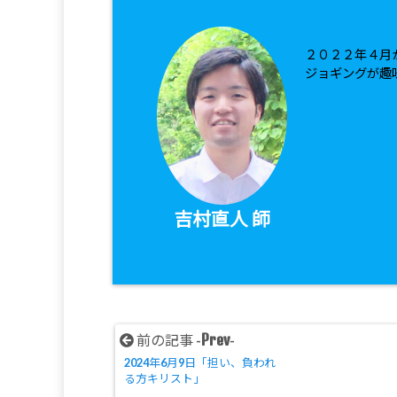
２０２２年４月
ジョギングが趣
吉村直人 師
Prev
前の記事 -
-
2024年6月9日「担い、負われ
る方キリスト」