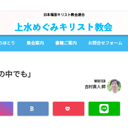
日本福音キリスト教会連合
のほとり
集会案内
書籍ご案内
お問合せフォーム
嵐の中でも」
WRITER
吉村直人 師