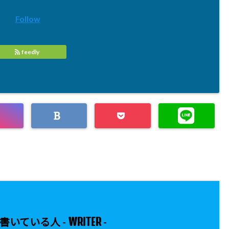
Follow
feedly
WRITER
書いている人 -
-