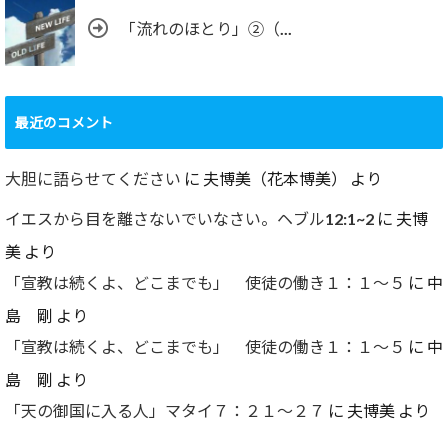
「流れのほとり」②（...
最近のコメント
大胆に語らせてください
に
夫博美（花本博美）
より
イエスから目を離さないでいなさい。ヘブル12:1~2
に
夫博
美
より
「宣教は続くよ、どこまでも」 使徒の働き１：１～５
に
中
島 剛
より
「宣教は続くよ、どこまでも」 使徒の働き１：１～５
に
中
島 剛
より
「天の御国に入る人」マタイ７：２１～２７
に
夫博美
より