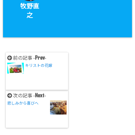
牧野直
之
Prev
前の記事 -
-
キリストの花嫁
Next
次の記事 -
-
悲しみから喜びへ