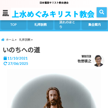
日本福音キリスト教会連合
menu
流れのほと
TOP
礼拝説教
集会案内
り
ホーム
礼拝説教
いのちへの道
WRITER
11/10/2021
牧野直之
27/06/2025