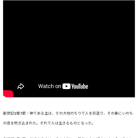
創世記2章7節：神である主は、その大地のちりで人を形造り、
その鼻にいのち
の息を吹き込まれた。
それで人は生きるものとなった。