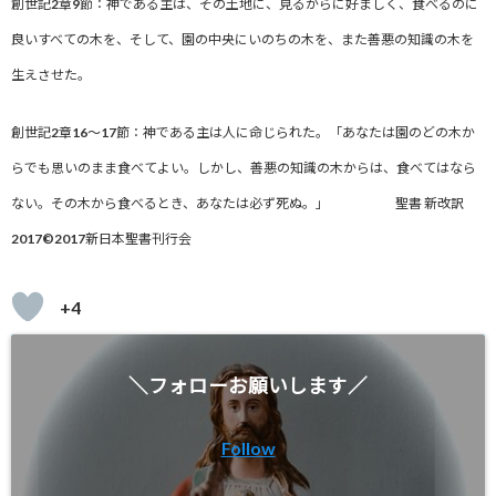
創世記2章9節：神である主は、その土地に、見るからに好ましく、
食べるのに
良いすべての木を、そして、園の中央にいのちの木を、
また善悪の知識の木を
生えさせた。
創世記2章16～17節：神である主は人に命じられた。「
あなたは園のどの木か
らでも思いのまま食べてよい。しかし、善悪の知識の木からは、食べてはなら
ない。
その木から食べるとき、あなたは必ず死ぬ。」
聖書 新改訳
2017©2017新日本聖書刊行会
+4
＼フォローお願いします／
Follow