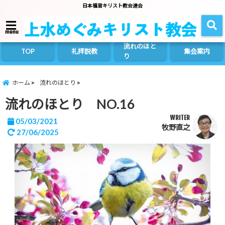
日本福音キリスト教会連合
menu
流れのほと
TOP
礼拝説教
集会案内
り
ホーム
流れのほとり
流れのほとり NO.16
WRITER
05/03/2021
牧野直之
27/06/2025