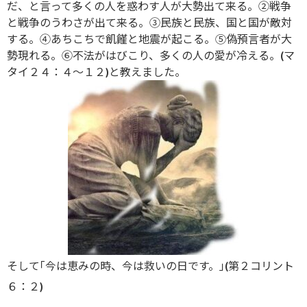
だ、と言って多くの人を惑わす人が大勢出て来る。②戦争
と戦争のうわさが出て来る。③民族と民族、国と国が敵対
する。④あちこちで飢饉と地震が起こる。⑤偽預言者が大
勢現れる。⑥不法がはびこり、多くの人の愛が冷える。(マ
タイ２４：４～１２)と教えました。
そして｢今は恵みの時、今は救いの日です。｣(第２コリント
６：２)