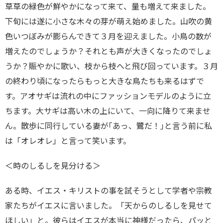
草草の緑色が鮮やかになって来て、量も増えて来ました。
下旬には遂に小さな木々の芽が萌え始めました。山吹の黄
色いつぼみが膨らんできて３月を迎えました。小鳥の数が
増えたのでしょうか？それとも声が大きくなったのでしょ
うか？賑やかに歌い、枝から枝へと飛び回っています。３月
の終わり頃になったらもっと大きな鳥たちも来るはずで
す。アオサギは流れの中にファッションモデルのように立
ちます。大サギは高い木の上にいて、一向に降りて来ませ
ん。散歩に同行している妻が｢あっ、鷺だ！｣と言う前に私
は「オレオレ」と言って笑います。
＜時のしるしを見分ける＞
ある時、イエス・キリストの事を試そうとして学者や宗教
家たちがイエスに言いました。「天からのしるしを見せて
ほしい」と。彼らはイエスが本当に神様だったら、パッと