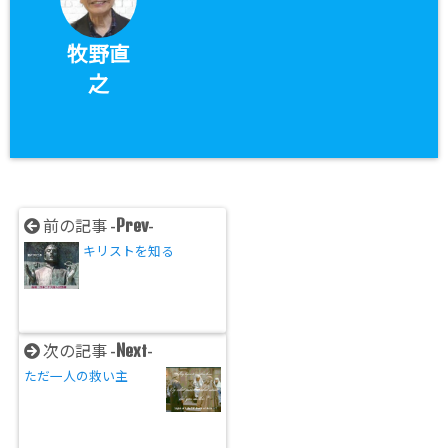
牧野直
之
Prev
前の記事 -
-
キリストを知る
Next
次の記事 -
-
ただ一人の救い主