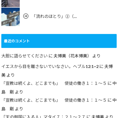
「流れのほとり」②（...
最近のコメント
大胆に語らせてください
に
夫博美（花本博美）
より
イエスから目を離さないでいなさい。ヘブル12:1~2
に
夫博
美
より
「宣教は続くよ、どこまでも」 使徒の働き１：１～５
に
中
島 剛
より
「宣教は続くよ、どこまでも」 使徒の働き１：１～５
に
中
島 剛
より
「天の御国に入る人」マタイ７：２１～２７
に
夫博美
より