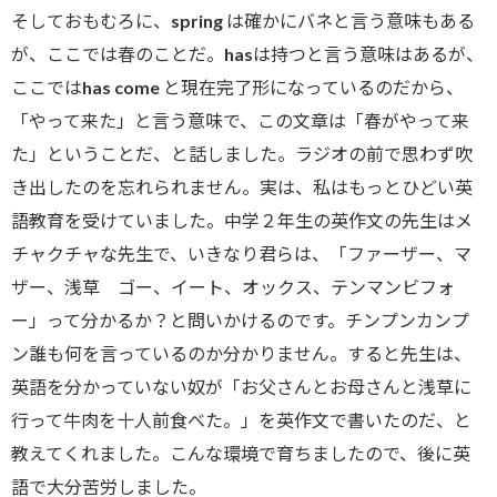
そしておもむろに、spring は確かにバネと言う意味もある
が、ここでは春のことだ。hasは持つと言う意味はあるが、
ここではhas come と現在完了形になっているのだから、
「やって来た」と言う意味で、この文章は「春がやって来
た」ということだ、と話しました。ラジオの前で思わず吹
き出したのを忘れられません。実は、私はもっとひどい英
語教育を受けていました。中学２年生の英作文の先生はメ
チャクチャな先生で、いきなり君らは、「ファーザー、マ
ザー、浅草 ゴー、イート、オックス、テンマンビフォ
ー」って分かるか？と問いかけるのです。チンプンカンプ
ン誰も何を言っているのか分かりません。すると先生は、
英語を分かっていない奴が「お父さんとお母さんと浅草に
行って牛肉を十人前食べた。」を英作文で書いたのだ、と
教えてくれました。こんな環境で育ちましたので、後に英
語で大分苦労しました。