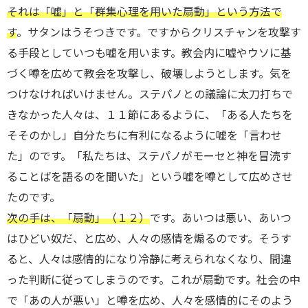
それは「嘘」と「群集心理を用いた扇動」という方法で
す
。サタンはうそつきです。ですからクリスチャンを攻撃す
る手段としていつも嘘を用います。教会内に嘘やウソに基
づく噂を広めて教会を攻撃し、破壊しようとします。気を
つけなければいけません。ステパノとの議論に太刀打ちで
きなかった人々は、１１節にあるように、「ある人たちを
そそのかし」自分たちに有利になるように嘘を「言わせ
た」のです。「私たちは、ステパノがモーセと神を冒涜す
ることばを語るのを聞いた」という嘘を噂として広めさせ
たのです。
次の手は、「扇動」（１２）
です。あいつは悪い、あいつ
はひどい奴だ、と広め、人々の感情を煽るのです。そうす
ると、人々は感情的になり冷静に考えられなくなり、間違
った判断に従ってしまうのです。これが扇動です。社会の中
で「あの人が悪い」と噂を広め、人々を感情的にそのよう