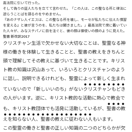
高法院に引いて行った。
そして偽りの証人たちを立てて言わせた。「この人は、
この聖なる所と律法に
逆らうことばを語るのをやめません。
『あのナザレ人イエスは、この聖なる所を壊し、
モーセが私たちに伝えた慣習
を変える』と彼が言うのを、
私たちは聞きました。」
最高法院で席に着いてい
た人々が、みなステパノに目を注ぐと、
彼の顔は御使いの顔のように見えた。
聖書 新改訳2017
クリスチャン生活で欠かせない大切なことは、聖霊なる神
様の働きを体験して生きることと、聖書の教えをきちんと
頭で理解してその教えに基づいて生きることです。キリス
ト教の知識は沢山あって、いろいろとクリスチャンのよう
に話し、説明できるけれども、聖霊によって新しく生まれ
ていないので「新しいいのち」がない
クリスチャンもどき
の人がいます。逆に、キリスト教的な活動に熱心で教会で
も、キリスト教団体でも活発に活動しているが、
聖書の教
えを知らない人、聖書の教えに従わない人
もいます。
この聖霊の働きと聖書の正しい知識の二つのどちらかが欠