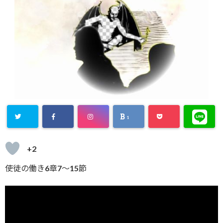
1
+2
使徒の働き6章7～15節