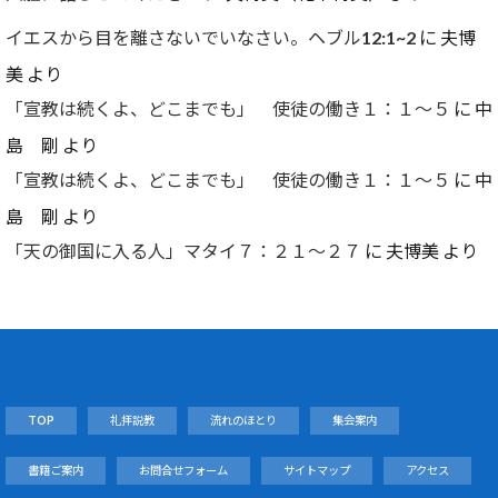
イエスから目を離さないでいなさい。ヘブル12:1~2
に
夫博
美
より
「宣教は続くよ、どこまでも」 使徒の働き１：１～５
に
中
島 剛
より
「宣教は続くよ、どこまでも」 使徒の働き１：１～５
に
中
島 剛
より
「天の御国に入る人」マタイ７：２１～２７
に
夫博美
より
TOP
礼拝説教
流れのほとり
集会案内
書籍ご案内
お問合せフォーム
サイトマップ
アクセス