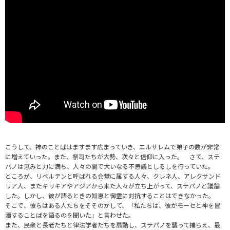
こうして、神のことばはますます広まっていき、
エルサレムで弟子の数が非常
に増えていった。また、
祭司たちが大勢、次々と信仰に入った。
さて、ステ
パノは恵みと力に満ち、
人々の間で大いなる不思議としるしを行っていた。
ところが、リベルテンと呼ばれる会堂に属する人々、クレネ人、
アレクサンド
リア人、
またキリキアやアジアから来た人々が立ち上がって、
ステパノと議論
した。
しかし、
彼が語るときの知恵と御霊に対抗することはできなかった。
そこで、彼らはある人たちをそそのかして、「私たちは、
彼がモーセと神を冒
瀆することばを語るのを聞いた」と言わせた。
また、民衆と長老たちと律法学者たちを扇動し、
ステパノを襲って捕らえ、最