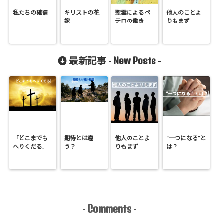
私たちの確信
キリストの花
聖霊によるペ
他人のことよ
嫁
テロの働き
りもまず
New Posts
最新記事 -
-
「どこまでも
期待とは違
他人のことよ
“一つになる”と
へりくだる」
う？
りもまず
は？
Comments
-
-