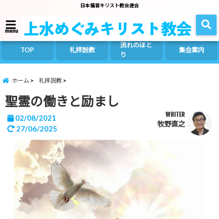
日本福音キリスト教会連合
menu
流れのほと
TOP
礼拝説教
集会案内
り
ホーム
礼拝説教
聖霊の働きと励まし
WRITER
02/08/2021
牧野直之
27/06/2025