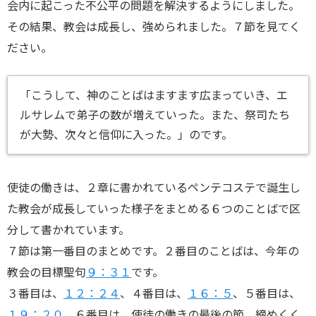
会内に起こった不公平の問題を解決するようにしました。
その結果、教会は成長し、強められました。７節を見てく
ださい。
「こうして、神のことばはますます広まっていき、エ
ルサレムで弟子の数が増えていった。また、祭司たち
が大勢、次々と信仰に入った。」のです。
使徒の働きは、２章に書かれているペンテコステで誕生し
た教会が成長していった様子をまとめる６つのことばで区
分して書かれています。
７節は第一番目のまとめです。２番目のことばは、今年の
教会の目標聖句
９：３１
です。
３番目は、
１２：２４
、４番目は、
１６：５
、５番目は、
１９：２０
、６番目は、使徒の働きの最後の節、締めくく